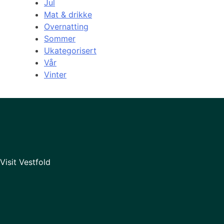
Jul
Mat & drikke
Overnatting
Sommer
Ukategorisert
Vår
Vinter
Visit Vestfold