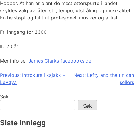
Hooper. At han er blant de mest etterspurte i landet
skyldes valg av låter, stil, tempo, utstråling og musikalitet.
En helstøpt og fullt ut profesjonell musiker og artist!
Fri inngang før 2300
ID 20 år
Mer info se
James Clarks facebookside
Innleggsnavigasjon
Previous:
Introkurs i kajakk –
Next:
Lefty and the tin can
Løvøya
sellers
Søk
Søk
Siste innlegg