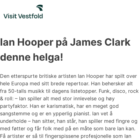
Skip
to
content
Ian Hooper på James Clark
denne helga!
Den etterspurte britiske artisten Ian Hooper har spilt over
hele Europa med sitt brede repertoar. Han behersker alt
fra 50-talls musikk til dagens listetopper. Funk, disco, rock
& roll: – Ian spiller alt med stor innlevelse og høy
partyfaktor. Han er karismatisk, har en meget god
sangstemme og er en ypperlig pianist. Ian vet å
underholde – han sitter, han står, han spiller med fingre og
med føtter og får folk med på en måte som bare Ian kan.
Få artister er så til fingerspissene profesjonelle som Ian