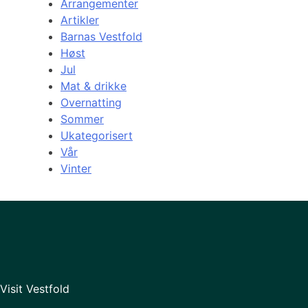
Arrangementer
Artikler
Barnas Vestfold
Høst
Jul
Mat & drikke
Overnatting
Sommer
Ukategorisert
Vår
Vinter
Visit Vestfold