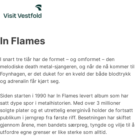
Skip
to
content
In Flames
I snart tre tiår har de formet – og omformet – den
melodiske death metal-sjangeren, og når de nå kommer til
Foynhagen, er det duket for en kveld der både blodtrykk
og adrenalin får kjørt seg.
Siden starten i 1990 har In Flames levert album som har
satt dype spor i metalhistorien. Med over 3 millioner
solgte plater og et utrettelig energinivå holder de fortsatt
publikum i jerngrep fra første riff. Besetningen har skiftet
gjennom årene, men bandets særpreg, tyngde og vilje til å
utfordre egne grenser er like sterke som alltid.