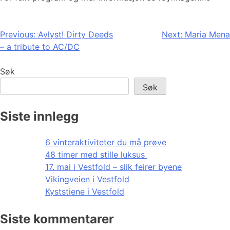
Innleggsnavigasjon
Previous:
Avlyst! Dirty Deeds
Next:
Maria Mena
– a tribute to AC/DC
Søk
Søk
Siste innlegg
6 vinteraktiviteter du må prøve
48 timer med stille luksus
17. mai i Vestfold – slik feirer byene
Vikingveien i Vestfold
Kyststiene i Vestfold
Siste kommentarer