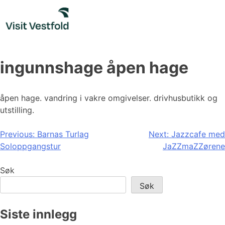
Skip
to
content
ingunnshage åpen hage
åpen hage. vandring i vakre omgivelser. drivhusbutikk og
utstilling.
Innleggsnavigasjon
Previous:
Barnas Turlag
Next:
Jazzcafe med
Soloppgangstur
JaZZmaZZørene
Søk
Søk
Siste innlegg