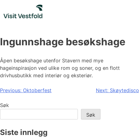
Skip
to
content
Ingunnshage besøkshage
Åpen besøkshage utenfor Stavern med mye
hageinspirasjon ved ulike rom og soner, og en flott
drivhusbutikk med interiør og eksteriør.
Innleggsnavigasjon
Previous:
Oktoberfest
Next:
Skøytedisco
Søk
Søk
Siste innlegg