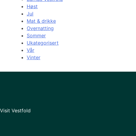
Høst
Jul
Mat & drikke
Overnatting
Sommer
Ukategorisert
Vår
Vinter
Visit Vestfold