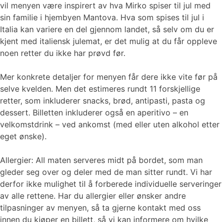
vil menyen være inspirert av hva Mirko spiser til jul med
sin familie i hjembyen Mantova. Hva som spises til jul i
Italia kan variere en del gjennom landet, så selv om du er
kjent med italiensk julemat, er det mulig at du får oppleve
noen retter du ikke har prøvd før.
Mer konkrete detaljer for menyen får dere ikke vite før på
selve kvelden. Men det estimeres rundt 11 forskjellige
retter, som inkluderer snacks, brød, antipasti, pasta og
dessert. Billetten inkluderer også en aperitivo – en
velkomstdrink – ved ankomst (med eller uten alkohol etter
eget ønske).
Allergier: All maten serveres midt på bordet, som man
gleder seg over og deler med de man sitter rundt. Vi har
derfor ikke mulighet til å forberede individuelle serveringer
av alle rettene. Har du allergier eller ønsker andre
tilpasninger av menyen, så ta gjerne kontakt med oss
innen du kjøper en billett, så vi kan informere om hvilke