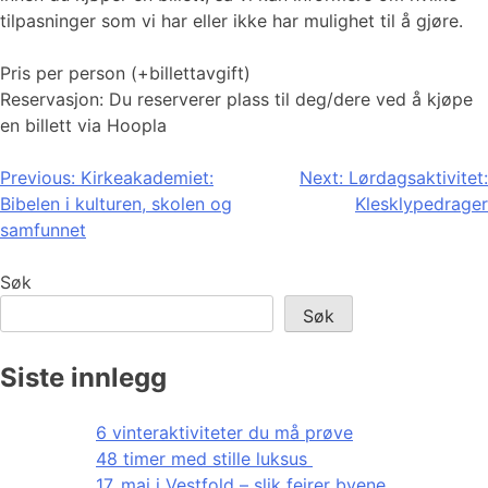
tilpasninger som vi har eller ikke har mulighet til å gjøre.
Pris per person (+billettavgift)
Reservasjon: Du reserverer plass til deg/dere ved å kjøpe
en billett via Hoopla
Innleggsnavigasjon
Previous:
Kirkeakademiet:
Next:
Lørdagsaktivitet:
Bibelen i kulturen, skolen og
Klesklypedrager
samfunnet
Søk
Søk
Siste innlegg
6 vinteraktiviteter du må prøve
48 timer med stille luksus
17. mai i Vestfold – slik feirer byene