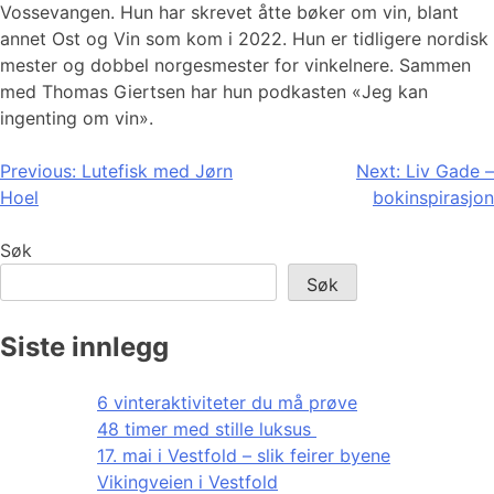
Vossevangen. Hun har skrevet åtte bøker om vin, blant
annet Ost og Vin som kom i 2022. Hun er tidligere nordisk
mester og dobbel norgesmester for vinkelnere. Sammen
med Thomas Giertsen har hun podkasten «Jeg kan
ingenting om vin».
Innleggsnavigasjon
Previous:
Lutefisk med Jørn
Next:
Liv Gade –
Hoel
bokinspirasjon
Søk
Søk
Siste innlegg
6 vinteraktiviteter du må prøve
48 timer med stille luksus
17. mai i Vestfold – slik feirer byene
Vikingveien i Vestfold