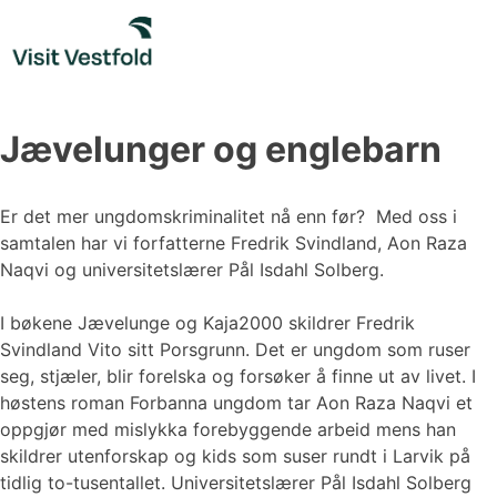
Skip
to
content
Jævelunger og englebarn
Er det mer ungdomskriminalitet nå enn før? Med oss i
samtalen har vi forfatterne Fredrik Svindland, Aon Raza
Naqvi og universitetslærer Pål Isdahl Solberg.
I bøkene Jævelunge og Kaja2000 skildrer Fredrik
Svindland Vito sitt Porsgrunn. Det er ungdom som ruser
seg, stjæler, blir forelska og forsøker å finne ut av livet. I
høstens roman Forbanna ungdom tar Aon Raza Naqvi et
oppgjør med mislykka forebyggende arbeid mens han
skildrer utenforskap og kids som suser rundt i Larvik på
tidlig to-tusentallet. Universitetslærer Pål Isdahl Solberg