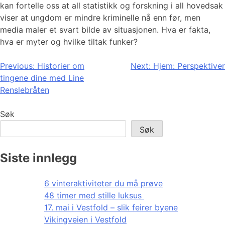
kan fortelle oss at all statistikk og forskning i all hovedsak
viser at ungdom er mindre kriminelle nå enn før, men
media maler et svart bilde av situasjonen. Hva er fakta,
hva er myter og hvilke tiltak funker?
Innleggsnavigasjon
Previous:
Historier om
Next:
Hjem: Perspektiver
tingene dine med Line
Renslebråten
Søk
Søk
Siste innlegg
6 vinteraktiviteter du må prøve
48 timer med stille luksus
17. mai i Vestfold – slik feirer byene
Vikingveien i Vestfold