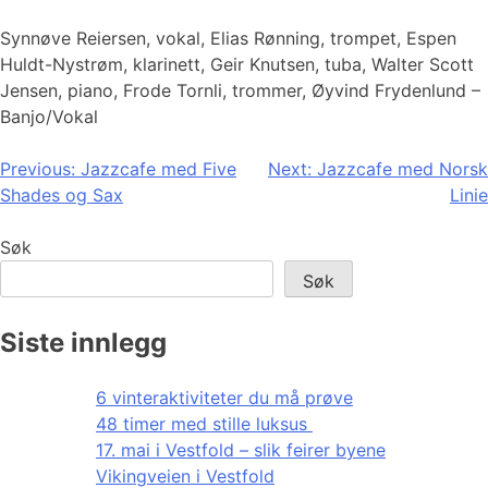
Synnøve Reiersen, vokal, Elias Rønning, trompet, Espen
Huldt-Nystrøm, klarinett, Geir Knutsen, tuba, Walter Scott
Jensen, piano, Frode Tornli, trommer, Øyvind Frydenlund –
Banjo/Vokal
Innleggsnavigasjon
Previous:
Jazzcafe med Five
Next:
Jazzcafe med Norsk
Shades og Sax
Linie
Søk
Søk
Siste innlegg
6 vinteraktiviteter du må prøve
48 timer med stille luksus
17. mai i Vestfold – slik feirer byene
Vikingveien i Vestfold