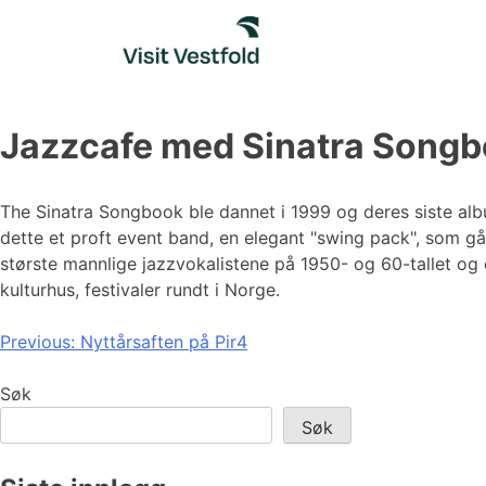
Skip
to
content
Jazzcafe med Sinatra Song
The Sinatra Songbook ble dannet i 1999 og deres siste albu
dette et proft event band, en elegant "swing pack", som går
største mannlige jazzvokalistene på 1950- og 60-tallet og 
kulturhus, festivaler rundt i Norge.
Innleggsnavigasjon
Previous:
Nyttårsaften på Pir4
Søk
Søk