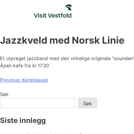
Skip
to
content
Jazzkveld med Norsk Linie
Et utpreget jazzband med den virkelige originale "sounden
Åpen kafe fra kl 17.30
Innleggsnavigasjon
Previous:
Kunstpause
Søk
Søk
Siste innlegg