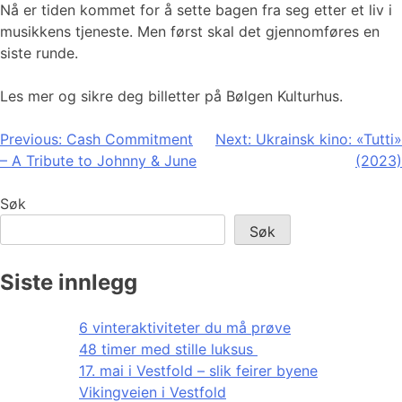
Nå er tiden kommet for å sette bagen fra seg etter et liv i
musikkens tjeneste. Men først skal det gjennomføres en
siste runde.
Les mer og sikre deg billetter på Bølgen Kulturhus.
Innleggsnavigasjon
Previous:
Cash Commitment
Next:
Ukrainsk kino: «Tutti»
– A Tribute to Johnny & June
(2023)
Søk
Søk
Siste innlegg
6 vinteraktiviteter du må prøve
48 timer med stille luksus
17. mai i Vestfold – slik feirer byene
Vikingveien i Vestfold