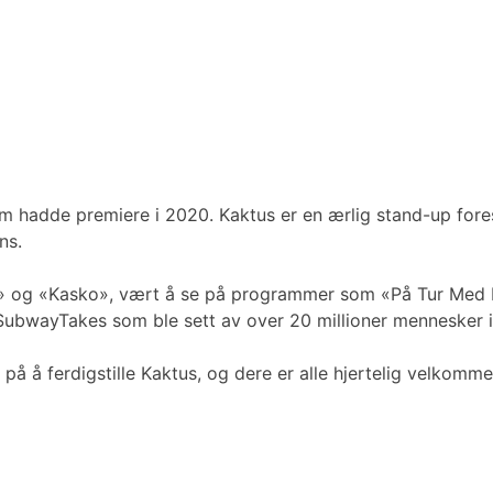
m hadde premiere i 2020. Kaktus er en ærlig stand-up forest
ns.
et» og «Kasko», vært å se på programmer som «På Tur Med 
ubwayTakes som ble sett av over 20 millioner mennesker i
å å ferdigstille Kaktus, og dere er alle hjertelig velkomme