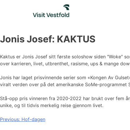
Skip
to
content
Jonis Josef: KAKTUS
Kaktus er Jonis Josef sitt første soloshow siden "Woke" so
over karrieren, livet, utbrenthet, rasisme, ups & mange dow
Jonis har laget prisvinnende serier som «Kongen Av Guls
viralt verden over på det amerikanske SoMe-programmet S
Stå-opp pris vinneren fra 2020-2022 har brukt over fem år p
unike, og til tidvis merkelig reise gjennom livet.
Innleggsnavigasjon
Previous:
Hof-dagen