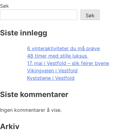
Søk
Søk
Siste innlegg
6 vinteraktiviteter du må prøve
48 timer med stille luksus
17. mai i Vestfold – slik feirer byene
Vikingveien i Vestfold
Kyststiene i Vestfold
Siste kommentarer
Ingen kommentarer å vise.
Arkiv