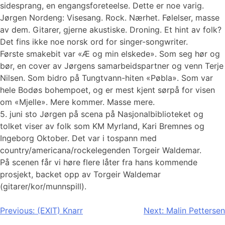
sidesprang, en engangsforeteelse. Dette er noe varig.
Jørgen Nordeng: Visesang. Rock. Nærhet. Følelser, masse
av dem. Gitarer, gjerne akustiske. Droning. Et hint av folk?
Det fins ikke noe norsk ord for singer-songwriter.
Første smakebit var «Æ og min elskede». Som seg hør og
bør, en cover av Jørgens samarbeidspartner og venn Terje
Nilsen. Som bidro på Tungtvann-hiten «Pøbla». Som var
hele Bodøs bohempoet, og er mest kjent sørpå for visen
om «Mjelle». Mere kommer. Masse mere.
5. juni sto Jørgen på scena på Nasjonalbiblioteket og
tolket viser av folk som KM Myrland, Kari Bremnes og
Ingeborg Oktober. Det var i tospann med
country/americana/rockelegenden Torgeir Waldemar.
På scenen får vi høre flere låter fra hans kommende
prosjekt, backet opp av Torgeir Waldemar
(gitarer/kor/munnspill).
Innleggsnavigasjon
Previous:
(EXIT) Knarr
Next:
Malin Pettersen