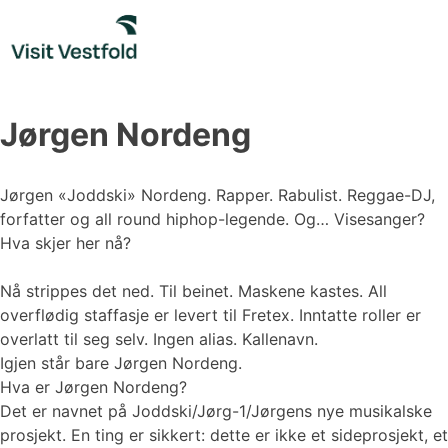
Skip
to
content
Jørgen Nordeng
Jørgen «Joddski» Nordeng. Rapper. Rabulist. Reggae-DJ,
forfatter og all round hiphop-legende. Og… Visesanger?
Hva skjer her nå?
Nå strippes det ned. Til beinet. Maskene kastes. All
overflødig staffasje er levert til Fretex. Inntatte roller er
overlatt til seg selv. Ingen alias. Kallenavn.
Igjen står bare Jørgen Nordeng.
Hva er Jørgen Nordeng?
Det er navnet på Joddski/Jørg-1/Jørgens nye musikalske
prosjekt. En ting er sikkert: dette er ikke et sideprosjekt, et