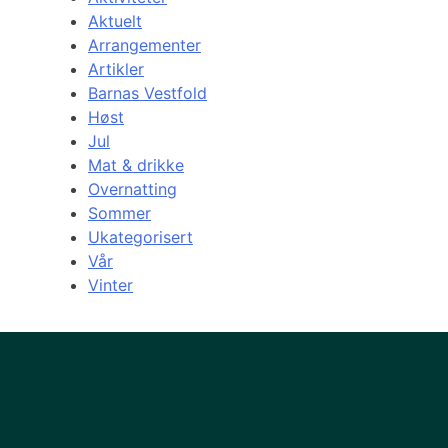
Aktuelt
Arrangementer
Artikler
Barnas Vestfold
Høst
Jul
Mat & drikke
Overnatting
Sommer
Ukategorisert
Vår
Vinter