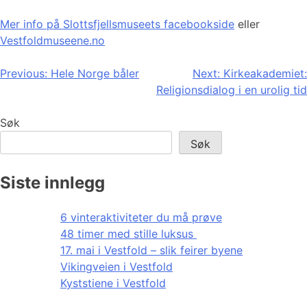
Mer info på Slottsfjellsmuseets facebookside
eller
Vestfoldmuseene.no
Innleggsnavigasjon
Previous:
Hele Norge båler
Next:
Kirkeakademiet:
Religionsdialog i en urolig tid
Søk
Søk
Siste innlegg
6 vinteraktiviteter du må prøve
48 timer med stille luksus
17. mai i Vestfold – slik feirer byene
Vikingveien i Vestfold
Kyststiene i Vestfold