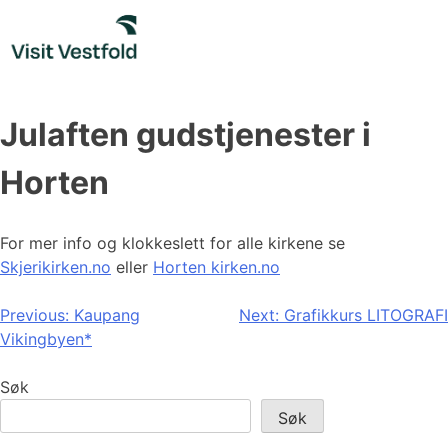
Skip
to
content
Julaften gudstjenester i
Horten
For mer info og klokkeslett for alle kirkene se
Skjerikirken.no
eller
Horten kirken.no
Innleggsnavigasjon
Previous:
Kaupang
Next:
Grafikkurs LITOGRAFI
Vikingbyen*
Søk
Søk