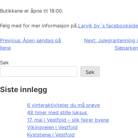
Butikkene er åpne til 18:00.
Følg med for mer informasjon på
Larvik by´s facebookside
Innleggsnavigasjon
Previous:
Åpen søndag på
Next:
Julegrantenning i
Ilene
Sjøparken
Søk
Søk
Siste innlegg
6 vinteraktiviteter du må prøve
48 timer med stille luksus
17. mai i Vestfold – slik feirer byene
Vikingveien i Vestfold
Kyststiene i Vestfold