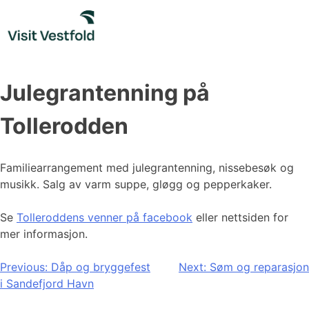
Skip
to
content
Julegrantenning på
Tollerodden
Familiearrangement med julegrantenning, nissebesøk og
musikk. Salg av varm suppe, gløgg og pepperkaker.
Se
Tolleroddens venner på facebook
eller nettsiden for
mer informasjon.
Innleggsnavigasjon
Previous:
Dåp og bryggefest
Next:
Søm og reparasjon
i Sandefjord Havn