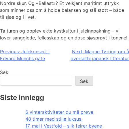
Nordre skur. Og «Ballast»? Et velkjent maritimt uttrykk
som minner oss om å holde balansen og stå støtt – både
til sjøs og i livet.
Ta turen og opplev ekte kystkultur i juleinnpakning – vi
lover sangglede, fellesskap og en dose sjøsprøyt i tonene!
Innleggsnavigasjon
Previous:
Julekonsert i
Next:
Magne Tørring om å
Edvard Munchs gate
oversette japansk litteratur
Søk
Søk
Siste innlegg
6 vinteraktiviteter du må prøve
48 timer med stille luksus
17. mai i Vestfold – slik feirer byene