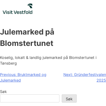
Skip
to
content
Julemarked på
Blomstertunet
Koselig, lokalt & landlig julemarked på Blomstertunet i
Tønsberg
Innleggsnavigasjon
Previous:
Bruktmarked og
Next:
Gründerfestivalen
Julemarked
2025
Søk
Søk