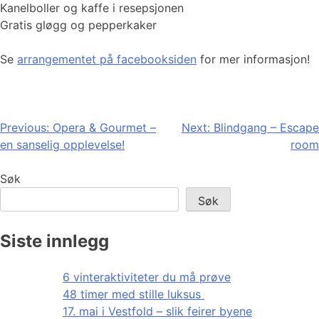
Kanelboller og kaffe i resepsjonen
Gratis gløgg og pepperkaker
Se
arrangementet på facebooksiden
for mer informasjon!
Innleggsnavigasjon
Previous:
Opera & Gourmet –
Next:
Blindgang – Escape
en sanselig opplevelse!
room
Søk
Søk
Siste innlegg
6 vinteraktiviteter du må prøve
48 timer med stille luksus
17. mai i Vestfold – slik feirer byene