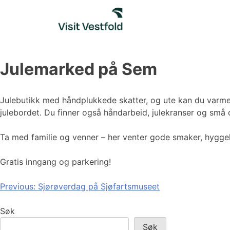
Skip
to
content
Julemarked på Sem
Julebutikk med håndplukkede skatter, og ute kan du varme
julebordet. Du finner også håndarbeid, julekranser og små 
Ta med familie og venner – her venter gode smaker, hyggel
Gratis inngang og parkering!
Innleggsnavigasjon
Previous:
Sjørøverdag på Sjøfartsmuseet
Søk
Søk