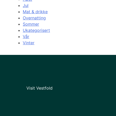
Jul
Mat & drikke
Overnatting
Sommer
Ukategorisert
Vår
Vinter
Visit Vestfold