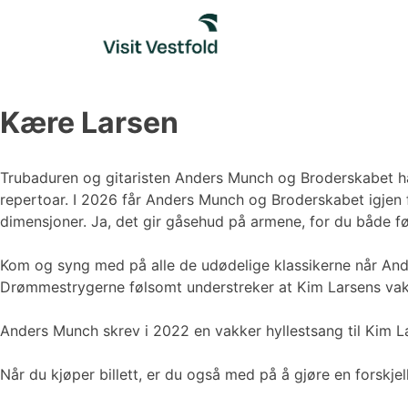
Skip
to
content
Kære Larsen
Trubaduren og gitaristen Anders Munch og Broderskabet h
repertoar. I 2026 får Anders Munch og Broderskabet igjen 
dimensjoner. Ja, det gir gåsehud på armene, for du både 
Kom og syng med på alle de udødelige klassikerne når Ander
Drømmestrygerne følsomt understreker at Kim Larsens vakre
Anders Munch skrev i 2022 en vakker hyllestsang til Kim L
Når du kjøper billett, er du også med på å gjøre en forskje