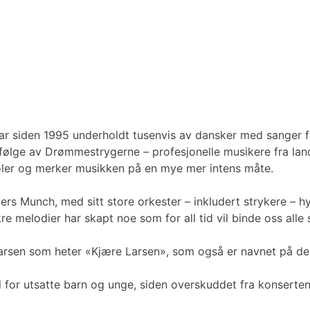
ar siden 1995 underholdt tusenvis av dansker med sanger 
følge av Drømmestrygerne – profesjonelle musikere fra lan
føler og merker musikken på en mye mer intens måte.
s Munch, med sitt store orkester – inkludert strykere – hy
 melodier har skapt noe som for all tid vil binde oss all
arsen som heter «Kjære Larsen», som også er navnet på den
ll for utsatte barn og unge, siden overskuddet fra konserte