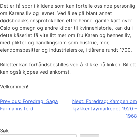
Det er få spor i kildene som kan fortelle oss noe personlig
om Karens liv og levnet. Ved å se på blant annet
dødsboauksjonsprotokollen etter henne, gamle kart over
Oslo og omegn og andre kilder til kvinnehistorie, kan du i
dette kåseriet få vite litt mer om fru Karen og hennes liv,
med plikter og handlingsrom som husfrue, mor,
eiendomsbesitter og industrieierske, i tiårene rundt 1700.
Billetter kan forhåndsbestilles ved å klikke på linken. Billett
kan også kjøpes ved ankomst.
Velkommen!
Innleggsnavigasjon
Previous:
Foredrag: Saga
Next:
Foredrag: Kampen om
Farmanns ferd
kjøkkentøymarkedet 1920 –
1968
Søk