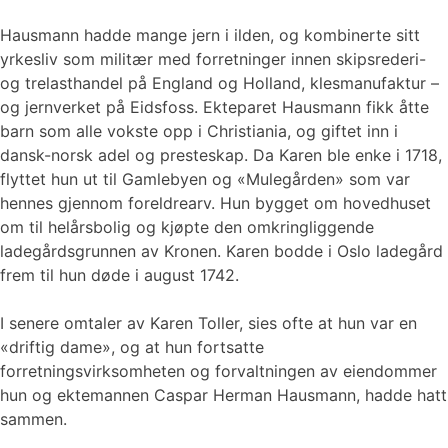
Hausmann hadde mange jern i ilden, og kombinerte sitt
yrkesliv som militær med forretninger innen skipsrederi-
og trelasthandel på England og Holland, klesmanufaktur –
og jernverket på Eidsfoss. Ekteparet Hausmann fikk åtte
barn som alle vokste opp i Christiania, og giftet inn i
dansk-norsk adel og presteskap. Da Karen ble enke i 1718,
flyttet hun ut til Gamlebyen og «Mulegården» som var
hennes gjennom foreldrearv. Hun bygget om hovedhuset
om til helårsbolig og kjøpte den omkringliggende
ladegårdsgrunnen av Kronen. Karen bodde i Oslo ladegård
frem til hun døde i august 1742.
I senere omtaler av Karen Toller, sies ofte at hun var en
«driftig dame», og at hun fortsatte
forretningsvirksomheten og forvaltningen av eiendommer
hun og ektemannen Caspar Herman Hausmann, hadde hatt
sammen.