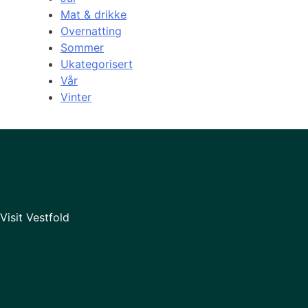
Mat & drikke
Overnatting
Sommer
Ukategorisert
Vår
Vinter
Visit Vestfold