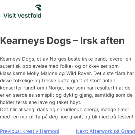
Skip
to
content
Kearneys Dogs – Irsk aften
Kearneys Dogs, et av Norges beste irske band, leverer en
autentisk opplevelse med folke- og drikkeviser som
klassikerne Molly Malone og Wild Rover. Det siste tiåra har
disse folkelige og freske gutta gjort et stort antall
konserter rundt om i Norge, noe som har resultert i at de
er en særdeles samspilt og dyktig gjeng, samtidig som de
holder tersklene lave og taket høyt.
Det blir allsang, dans og sprudlende energi; mange timer
med ren moro! Ta på deg noe grønt, og bli med på festen!
Innleggsnavigasjon
Previous:
Kreativ Harmoni
Next:
Afterwork på Grand