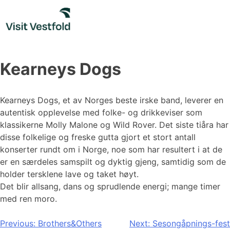
Skip
to
content
Kearneys Dogs
Kearneys Dogs, et av Norges beste irske band, leverer en
autentisk opplevelse med folke- og drikkeviser som
klassikerne Molly Malone og Wild Rover. Det siste tiåra har
disse folkelige og freske gutta gjort et stort antall
konserter rundt om i Norge, noe som har resultert i at de
er en særdeles samspilt og dyktig gjeng, samtidig som de
holder tersklene lave og taket høyt.
Det blir allsang, dans og sprudlende energi; mange timer
med ren moro.
Innleggsnavigasjon
Previous:
Brothers&Others
Next:
Sesongåpnings-fest