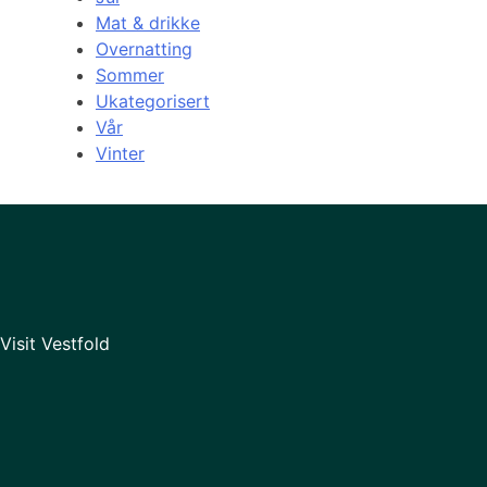
Mat & drikke
Overnatting
Sommer
Ukategorisert
Vår
Vinter
Visit Vestfold