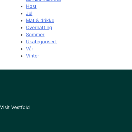
Høst
Jul
Mat & drikke
Overnatting
Sommer
Ukategorisert
Vår
Vinter
Visit Vestfold