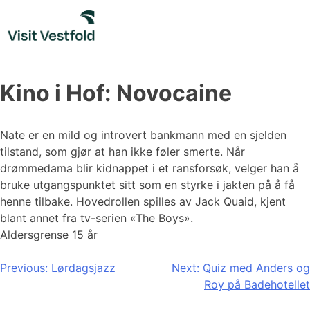
Skip
to
content
Kino i Hof: Novocaine
Nate er en mild og introvert bankmann med en sjelden
tilstand, som gjør at han ikke føler smerte. Når
drømmedama blir kidnappet i et ransforsøk, velger han å
bruke utgangspunktet sitt som en styrke i jakten på å få
henne tilbake. Hovedrollen spilles av Jack Quaid, kjent
blant annet fra tv-serien «The Boys».
Aldersgrense 15 år
Innleggsnavigasjon
Previous:
Lørdagsjazz
Next:
Quiz med Anders og
Roy på Badehotellet