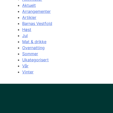
Aktuelt
Arrangementer
Artikler
Barnas Vestfold
Høst
Jul
Mat & drikke
Overnatting
Sommer
Ukategorisert
Vår
Vinter