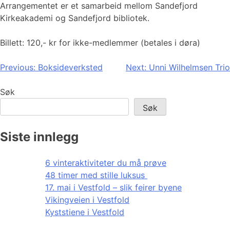
Arrangementet er et samarbeid mellom Sandefjord
Kirkeakademi og Sandefjord bibliotek.
Billett: 120,- kr for ikke-medlemmer (betales i døra)
Innleggsnavigasjon
Previous:
Boksideverksted
Next:
Unni Wilhelmsen Trio
Søk
Søk
Siste innlegg
6 vinteraktiviteter du må prøve
48 timer med stille luksus
17. mai i Vestfold – slik feirer byene
Vikingveien i Vestfold
Kyststiene i Vestfold