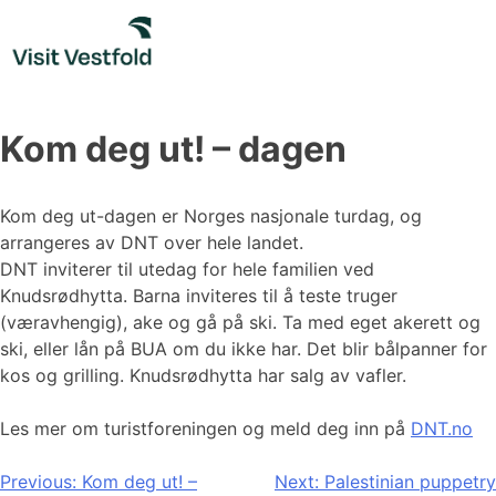
Skip
to
content
Kom deg ut! – dagen
Kom deg ut-dagen er Norges nasjonale turdag, og
arrangeres av DNT over hele landet.
DNT inviterer til utedag for hele familien ved
Knudsrødhytta. Barna inviteres til å teste truger
(væravhengig), ake og gå på ski. Ta med eget akerett og
ski, eller lån på BUA om du ikke har. Det blir bålpanner for
kos og grilling. Knudsrødhytta har salg av vafler.
Les mer om turistforeningen og meld deg inn på
DNT.no
Innleggsnavigasjon
Previous:
Kom deg ut! –
Next:
Palestinian puppetry