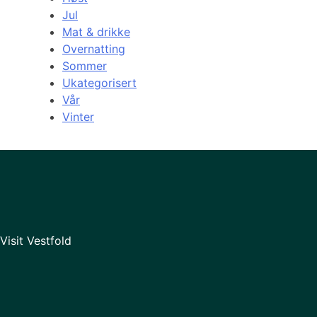
Jul
Mat & drikke
Overnatting
Sommer
Ukategorisert
Vår
Vinter
Visit Vestfold