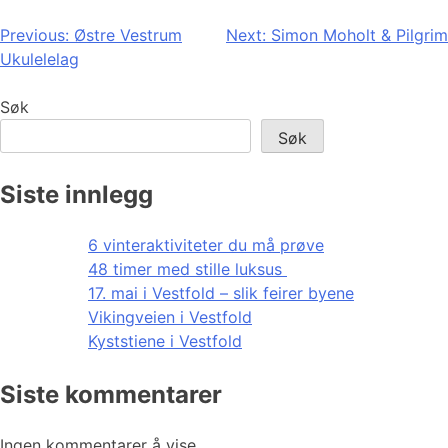
Innleggsnavigasjon
Previous:
Østre Vestrum
Next:
Simon Moholt & Pilgrim
Ukulelelag
Søk
Søk
Siste innlegg
6 vinteraktiviteter du må prøve
48 timer med stille luksus
17. mai i Vestfold – slik feirer byene
Vikingveien i Vestfold
Kyststiene i Vestfold
Siste kommentarer
Ingen kommentarer å vise.