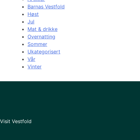
Barnas Vestfold
Høst
Jul
Mat & drikke
Overnatting
Sommer
Ukategorisert
Vår
Vinter
Visit Vestfold