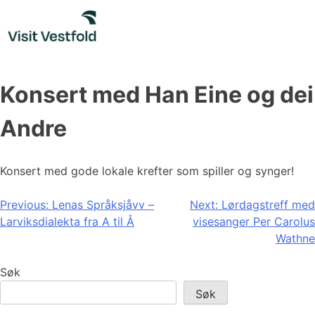
Skip
to
content
Konsert med Han Eine og dei
Andre
Konsert med gode lokale krefter som spiller og synger!
Innleggsnavigasjon
Previous:
Lenas Språksjåvv –
Next:
Lørdagstreff med
Larviksdialekta fra A til Å
visesanger Per Carolus
Wathne
Søk
Søk