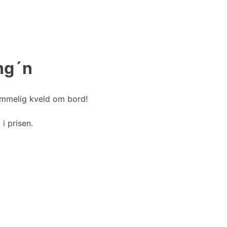
ng´n
emmelig kveld om bord!
i prisen.