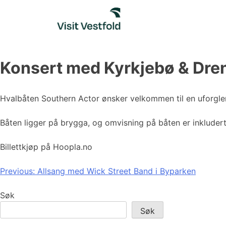
Skip
to
content
Konsert med Kyrkjebø & Dre
Hvalbåten Southern Actor ønsker velkommen til en uforgl
Båten ligger på brygga, og omvisning på båten er inkludert 
Billettkjøp på Hoopla.no
Innleggsnavigasjon
Previous:
Allsang med Wick Street Band i Byparken
Søk
Søk