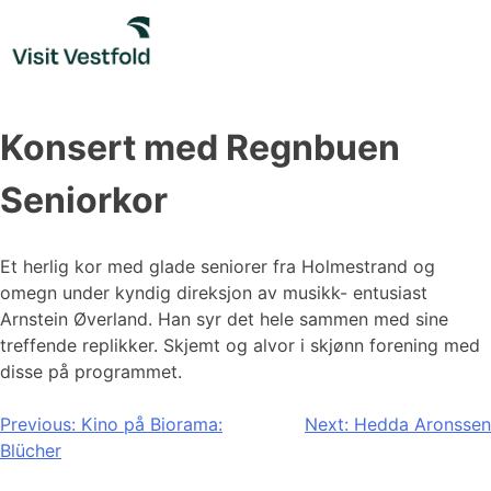
Skip
to
content
Konsert med Regnbuen
Seniorkor
Et herlig kor med glade seniorer fra Holmestrand og
omegn under kyndig direksjon av musikk- entusiast
Arnstein Øverland. Han syr det hele sammen med sine
treffende replikker. Skjemt og alvor i skjønn forening med
disse på programmet.
Innleggsnavigasjon
Previous:
Kino på Biorama:
Next:
Hedda Aronssen
Blücher