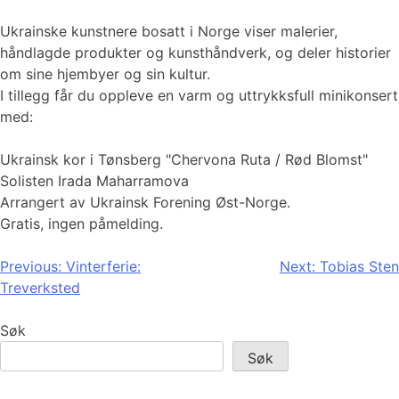
Ukrainske kunstnere bosatt i Norge viser malerier,
håndlagde produkter og kunsthåndverk, og deler historier
om sine hjembyer og sin kultur.
I tillegg får du oppleve en varm og uttrykksfull minikonsert
med:
Ukrainsk kor i Tønsberg "Chervona Ruta / Rød Blomst"
Solisten Irada Maharramova
Arrangert av Ukrainsk Forening Øst-Norge.
Gratis, ingen påmelding.
Innleggsnavigasjon
Previous:
Vinterferie:
Next:
Tobias Sten
Treverksted
Søk
Søk