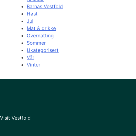
Barnas Vestfold
Høst
Jul
Mat & drikke
Overnatting
Sommer
Ukategorisert
Vår
Vinter
Visit Vestfold