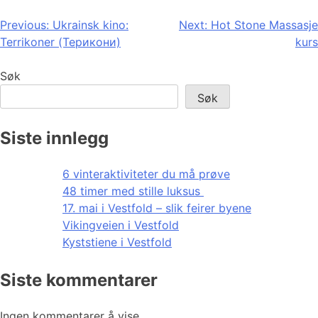
Innleggsnavigasjon
Previous:
Ukrainsk kino:
Next:
Hot Stone Massasje
Terrikoner (Терикони)
kurs
Søk
Søk
Siste innlegg
6 vinteraktiviteter du må prøve
48 timer med stille luksus
17. mai i Vestfold – slik feirer byene
Vikingveien i Vestfold
Kyststiene i Vestfold
Siste kommentarer
Ingen kommentarer å vise.