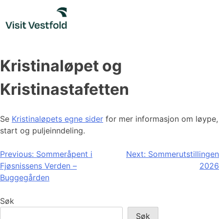
Skip
to
content
Kristinaløpet og
Kristinastafetten
Se
Kristinaløpets egne sider
for mer informasjon om løype,
start og puljeinndeling.
Innleggsnavigasjon
Previous:
Sommeråpent i
Next:
Sommerutstillingen
Fjøsnissens Verden –
2026
Buggegården
Søk
Søk