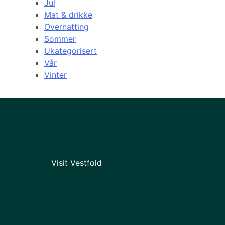
Jul
Mat & drikke
Overnatting
Sommer
Ukategorisert
Vår
Vinter
Visit Vestfold