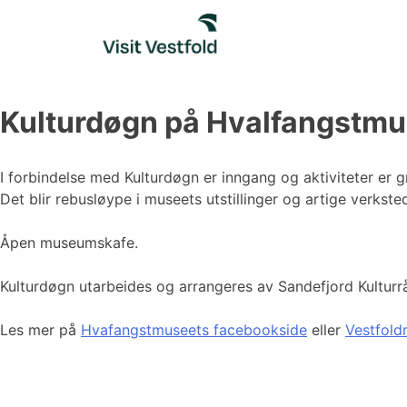
Skip
to
content
Kulturdøgn på Hvalfangstmu
I forbindelse med Kulturdøgn er inngang og aktiviteter er
Det blir rebusløype i museets utstillinger og artige verkste
Åpen museumskafe.
Kulturdøgn utarbeides og arrangeres av Sandefjord Kultu
Les mer på
Hvafangstmuseets facebookside
eller
Vestfold