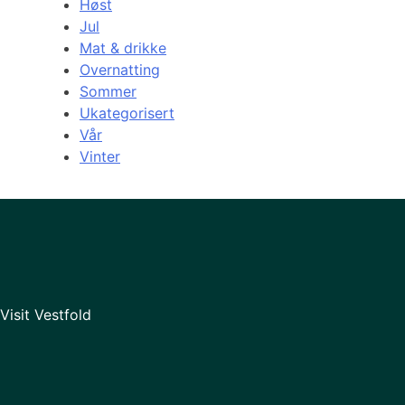
Høst
Jul
Mat & drikke
Overnatting
Sommer
Ukategorisert
Vår
Vinter
Visit Vestfold