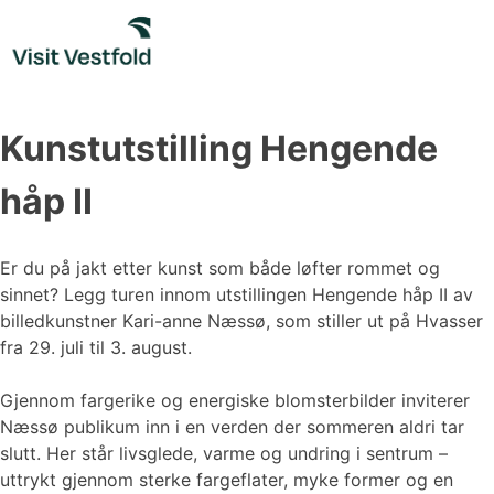
Skip
to
content
Kunstutstilling Hengende
håp II
Er du på jakt etter kunst som både løfter rommet og
sinnet? Legg turen innom utstillingen Hengende håp II av
billedkunstner Kari-anne Næssø, som stiller ut på Hvasser
fra 29. juli til 3. august.
Gjennom fargerike og energiske blomsterbilder inviterer
Næssø publikum inn i en verden der sommeren aldri tar
slutt. Her står livsglede, varme og undring i sentrum –
uttrykt gjennom sterke fargeflater, myke former og en