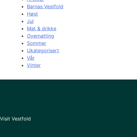
Barnas Vestfold
Høst
Jul
Mat & drikke
Overnatting
Sommer
Ukategorisert
Vår
Vinter
Visit Vestfold