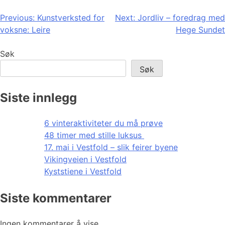
Innleggsnavigasjon
Previous:
Kunstverksted for
Next:
Jordliv – foredrag med
voksne: Leire
Hege Sundet
Søk
Søk
Siste innlegg
6 vinteraktiviteter du må prøve
48 timer med stille luksus
17. mai i Vestfold – slik feirer byene
Vikingveien i Vestfold
Kyststiene i Vestfold
Siste kommentarer
Ingen kommentarer å vise.