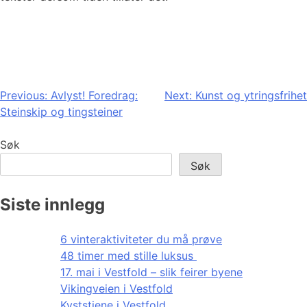
Innleggsnavigasjon
Previous:
Avlyst! Foredrag:
Next:
Kunst og ytringsfrihet
Steinskip og tingsteiner
Søk
Søk
Siste innlegg
6 vinteraktiviteter du må prøve
48 timer med stille luksus
17. mai i Vestfold – slik feirer byene
Vikingveien i Vestfold
Kyststiene i Vestfold