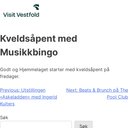
Skip
to
content
Kveldsåpent med
Musikkbingo
Godt og Hjemmelaget starter med kveldsåpent på
fredager.
Innleggsnavigasjon
Previous:
Utstillingen
Next:
Beats & Brunch på The
«Askeladden» med Ingerid
Pool Club
Kuiters
Søk
Søk