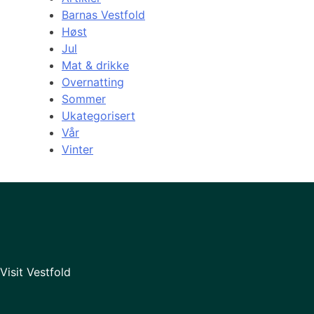
Barnas Vestfold
Høst
Jul
Mat & drikke
Overnatting
Sommer
Ukategorisert
Vår
Vinter
Visit Vestfold