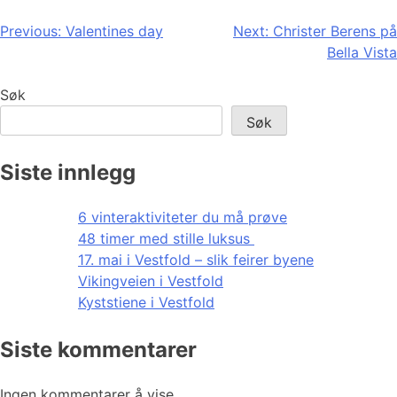
Innleggsnavigasjon
Previous:
Valentines day
Next:
Christer Berens på
Bella Vista
Søk
Søk
Siste innlegg
6 vinteraktiviteter du må prøve
48 timer med stille luksus
17. mai i Vestfold – slik feirer byene
Vikingveien i Vestfold
Kyststiene i Vestfold
Siste kommentarer
Ingen kommentarer å vise.