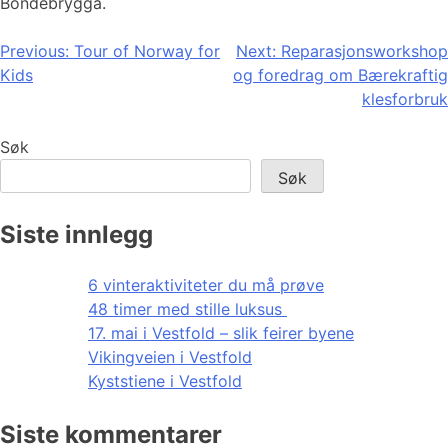
Bondebrygga.
Innleggsnavigasjon
Previous:
Tour of Norway for
Next:
Reparasjonsworkshop
Kids
og foredrag om Bærekraftig
klesforbruk
Søk
Søk
Siste innlegg
6 vinteraktiviteter du må prøve
48 timer med stille luksus
17. mai i Vestfold – slik feirer byene
Vikingveien i Vestfold
Kyststiene i Vestfold
Siste kommentarer