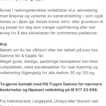
Kurset i redningsteknikker innbefatter bl.a. selvredning
med årepose og varianter av kameratredning – som også
testes ut i åpen sjø. Kurset krever intro- eller grunnkurs el.
og passer for deg som trenger oppfriskning eller mer
øving for å øke sikkerheten før sommerens padleturer.
Pris
Rabatt om du har våttkort eller har deltatt på kurs hos
Gamme Ski & Kajakk før.
Meget gode, stødige, sjødyktige havkajakker kan leies.
Lettpadlede, raske barnekajakker for rask mestring og
rulletrening tilgjengelig for alle mellom 30 og 120 kg.
Ta gjerne kontakt med Pål Trygve Gamme for nærmere
beskrivelse og tilpasset veiledning på tlf 917 33 698.
Fra Hellvikstrand, Langøyene, Ulvøya eller Stavern ved