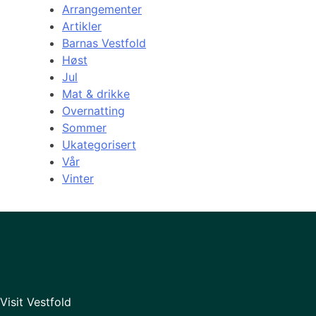
Arrangementer
Artikler
Barnas Vestfold
Høst
Jul
Mat & drikke
Overnatting
Sommer
Ukategorisert
Vår
Vinter
Visit Vestfold