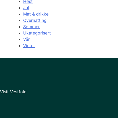
Høst
Jul
Mat & drikke
Overnatting
Sommer
Ukategorisert
Vår
Vinter
Visit Vestfold