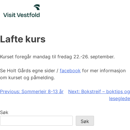
Skip
to
content
Lafte kurs
Kurset foregår mandag til fredag 22.-26. september.
Se Holt Gårds egne sider /
facebook
for mer informasjon
om kurset og påmelding.
Innleggsnavigasjon
Previous:
Sommerleir 8-13 år
Next:
Bokstreif – boktips og
leseglede
Søk
Søk