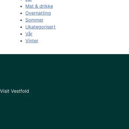
Mat & drikke
Overnatting
Sommer
Ukategorisert
Vår
Vinter
Visit Vestfold