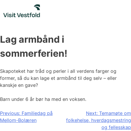
Skip
to
content
Lag armbånd i
sommerferien!
Skapoteket har tråd og perler i all verdens farger og
former, så du kan lage et armbånd til deg selv – eller
kanskje en gave?
Barn under 6 år bør ha med en voksen.
Innleggsnavigasjon
Previous:
Familiedag på
Next:
Temamøte om
Mellom-Bolæren
folkehelse, hverdagsmestring
og fellesskap