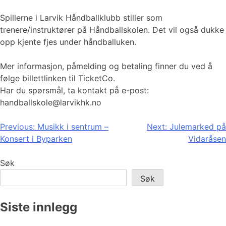
Spillerne i Larvik Håndballklubb stiller som
trenere/instruktører på Håndballskolen. Det vil også dukke
opp kjente fjes under håndballuken.
Mer informasjon, påmelding og betaling finner du ved å
følge billettlinken til TicketCo.
Har du spørsmål, ta kontakt på e-post:
handballskole@larvikhk.no
Innleggsnavigasjon
Previous:
Musikk i sentrum –
Next:
Julemarked på
Konsert i Byparken
Vidaråsen
Søk
Søk
Siste innlegg