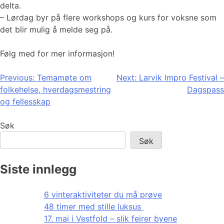
delta.
– Lørdag byr på flere workshops og kurs for voksne som
det blir mulig å melde seg på.
Følg med for mer informasjon!
Innleggsnavigasjon
Previous:
Temamøte om
Next:
Larvik Impro Festival –
folkehelse, hverdagsmestring
Dagspass
og fellesskap
Søk
Søk
Siste innlegg
6 vinteraktiviteter du må prøve
48 timer med stille luksus
17. mai i Vestfold – slik feirer byene